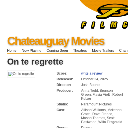
Chateauguay Movies
Home
Now Playing
Coming Soon
Theatres
Movie Trailers
Chang
On te regrette
Score:
write a review
Released:
October 24, 2025
Director:
Josh Boone
Producer:
Anna Todd, Brunson
Green, Flavia Viotti, Robert
Kulzer
Studio:
Paramount Pictures
Cast:
Allison Williams, Mckenna
Grace, Dave Franco,
Mason Thames, Scott
Eastwood, Willa Fitzgerald
Genre:
Drama