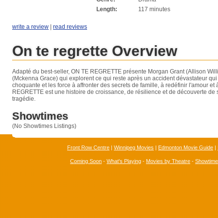
Length:
117 minutes
write a review
|
read reviews
On te regrette Overview
Adapté du best-seller, ON TE REGRETTE présente Morgan Grant (Allison Willia
(Mckenna Grace) qui explorent ce qui reste après un accident dévastateur qui
choquante et les force à affronter des secrets de famille, à redéfinir l'amour et
REGRETTE est une histoire de croissance, de résilience et de découverte de 
tragédie.
Showtimes
(No Showtimes Listings)
Front Row Centre
|
Winnipeg Movies
|
Edmonton Movie Guide
|
Coming Soon
-
What's Playing
-
Movies by Theatre
-
Showtim