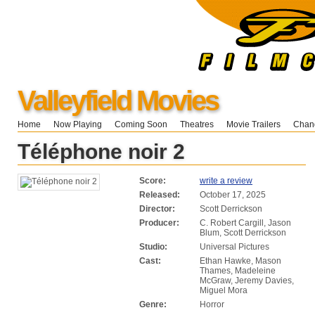
Valleyfield Movies
Home
Now Playing
Coming Soon
Theatres
Movie Trailers
Chang
Téléphone noir 2
Score:
write a review
Released:
October 17, 2025
Director:
Scott Derrickson
Producer:
C. Robert Cargill, Jason
Blum, Scott Derrickson
Studio:
Universal Pictures
Cast:
Ethan Hawke, Mason
Thames, Madeleine
McGraw, Jeremy Davies,
Miguel Mora
Genre:
Horror