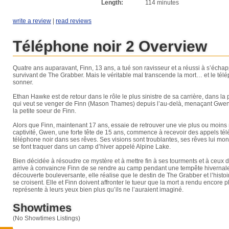
Length:
114 minutes
write a review
|
read reviews
Téléphone noir 2 Overview
Quatre ans auparavant, Finn, 13 ans, a tué son ravisseur et a réussi à s’échapp
survivant de The Grabber. Mais le véritable mal transcende la mort… et le télé
sonner.
Ethan Hawke est de retour dans le rôle le plus sinistre de sa carrière, dans l
qui veut se venger de Finn (Mason Thames) depuis l’au-delà, menaçant Gwe
la petite soeur de Finn.
Alors que Finn, maintenant 17 ans, essaie de retrouver une vie plus ou moins
captivité, Gwen, une forte tête de 15 ans, commence à recevoir des appels t
téléphone noir dans ses rêves. Ses visions sont troublantes, ses rêves lui mont
se font traquer dans un camp d’hiver appelé Alpine Lake.
Bien décidée à résoudre ce mystère et à mettre fin à ses tourments et à ceux 
arrive à convaincre Finn de se rendre au camp pendant une tempête hivernale. 
découverte bouleversante, elle réalise que le destin de The Grabber et l’histoi
se croisent. Elle et Finn doivent affronter le tueur que la mort a rendu encore p
représente à leurs yeux bien plus qu’ils ne l’auraient imaginé.
Showtimes
(No Showtimes Listings)