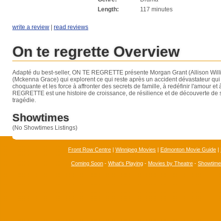
Length:
117 minutes
write a review
|
read reviews
On te regrette Overview
Adapté du best-seller, ON TE REGRETTE présente Morgan Grant (Allison Willia
(Mckenna Grace) qui explorent ce qui reste après un accident dévastateur qui
choquante et les force à affronter des secrets de famille, à redéfinir l'amour et
REGRETTE est une histoire de croissance, de résilience et de découverte de 
tragédie.
Showtimes
(No Showtimes Listings)
Front Row Centre
|
Winnipeg Movies
|
Edmonton Movie Guide
|
Coming Soon
-
What's Playing
-
Movies by Theatre
-
Showtim