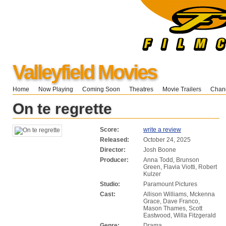
Valleyfield Movies
Home
Now Playing
Coming Soon
Theatres
Movie Trailers
Chang
On te regrette
Score:
write a review
Released:
October 24, 2025
Director:
Josh Boone
Producer:
Anna Todd, Brunson
Green, Flavia Viotti, Robert
Kulzer
Studio:
Paramount Pictures
Cast:
Allison Williams, Mckenna
Grace, Dave Franco,
Mason Thames, Scott
Eastwood, Willa Fitzgerald
Genre:
Drama