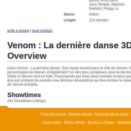
Ejiofor, Rhys Ifans,
Juno Temple, Stephen
Graham, Peggy Lu
Genre:
Action
Length:
110 minutes
write a review
|
read reviews
Venom : La dernière danse 3
Overview
Dans
Venom : La dernière danse
, Tom Hardy revient dans le rôle de Venom, l
personnages de Marvel, et également l’un des plus complexes, pour le dernier f
Eddie et Venom sont en fuite. Pourchassés par leurs deux mondes et alors que 
duo est contraint de prendre une décision dévastatrice qui fera tomber le ride
de Venom et Eddie.
Showtimes
(No Showtimes Listings)
Front Row Centre
|
Winnipeg Movies
|
Edmonton Movie Guide
|
Coming Soon
-
What's Playing
-
Movies by Theatre
-
Showtim