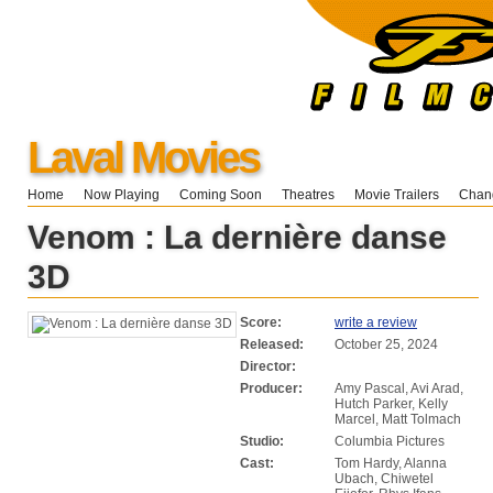
Laval Movies
Home
Now Playing
Coming Soon
Theatres
Movie Trailers
Chang
Venom : La dernière danse
3D
Score:
write a review
Released:
October 25, 2024
Director:
Producer:
Amy Pascal, Avi Arad,
Hutch Parker, Kelly
Marcel, Matt Tolmach
Studio:
Columbia Pictures
Cast:
Tom Hardy, Alanna
Ubach, Chiwetel