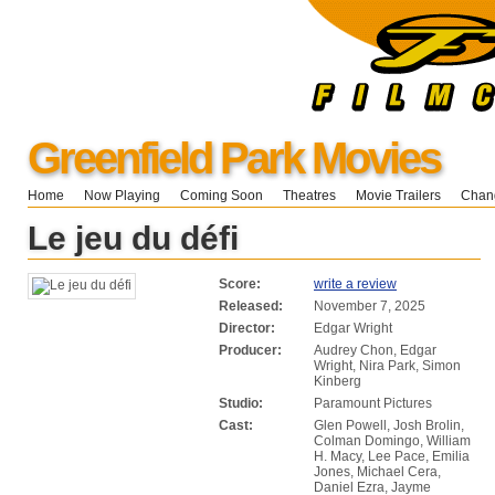
Greenfield Park Movies
Home
Now Playing
Coming Soon
Theatres
Movie Trailers
Chang
Le jeu du défi
Score:
write a review
Released:
November 7, 2025
Director:
Edgar Wright
Producer:
Audrey Chon, Edgar
Wright, Nira Park, Simon
Kinberg
Studio:
Paramount Pictures
Cast:
Glen Powell, Josh Brolin,
Colman Domingo, William
H. Macy, Lee Pace, Emilia
Jones, Michael Cera,
Daniel Ezra, Jayme