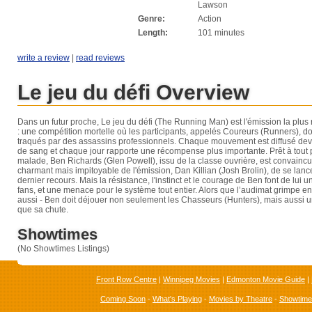
Lawson
Genre:
Action
Length:
101 minutes
write a review
|
read reviews
Le jeu du défi Overview
Dans un futur proche, Le jeu du défi (The Running Man) est l'émission la plus 
: une compétition mortelle où les participants, appelés Coureurs (Runners), doi
traqués par des assassins professionnels. Chaque mouvement est diffusé deva
de sang et chaque jour rapporte une récompense plus importante. Prêt à tout p
malade, Ben Richards (Glen Powell), issu de la classe ouvrière, est convaincu
charmant mais impitoyable de l'émission, Dan Killian (Josh Brolin), de se lanc
dernier recours. Mais la résistance, l'instinct et le courage de Ben font de lui u
fans, et une menace pour le système tout entier. Alors que l’audimat grimpe en
aussi - Ben doit déjouer non seulement les Chasseurs (Hunters), mais aussi u
que sa chute.
Showtimes
(No Showtimes Listings)
Front Row Centre
|
Winnipeg Movies
|
Edmonton Movie Guide
|
Coming Soon
-
What's Playing
-
Movies by Theatre
-
Showtim