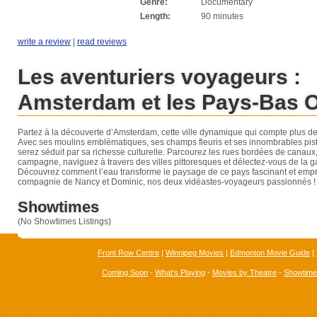
Genre:
Documentary
Length:
90 minutes
write a review
|
read reviews
Les aventuriers voyageurs :
Amsterdam et les Pays-Bas 
Partez à la découverte d’Amsterdam, cette ville dynamique qui compte plus d
Avec ses moulins emblématiques, ses champs fleuris et ses innombrables pist
serez séduit par sa richesse culturelle. Parcourez les rues bordées de canaux,
campagne, naviguez à travers des villes pittoresques et délectez-vous de la g
Découvrez comment l’eau transforme le paysage de ce pays fascinant et emprei
compagnie de Nancy et Dominic, nos deux vidéastes-voyageurs passionnés !
Showtimes
(No Showtimes Listings)
Front Row Centre
|
Winnipeg Movies
|
Edmonton Movie Guide
|
Coming Soon
-
What's Playing
-
Movies by Theatre
-
Showtim