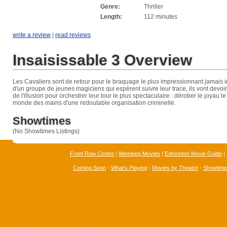
Genre:
Thriller
Length:
112 minutes
write a review
|
read reviews
Insaisissable 3 Overview
Les Cavaliers sont de retour pour le braquage le plus impressionnant jamai
d'un groupe de jeunes magiciens qui espèrent suivre leur trace, ils vont devoir
de l'illusion pour orchestrer leur tour le plus spectaculaire : dérober le joyau l
monde des mains d'une redoutable organisation criminelle.
Showtimes
(No Showtimes Listings)
Front Row Centre
|
Winnipeg Movies
|
Edmonton Movie Guide
|
Coming Soon
-
What's Playing
-
Movies by Theatre
-
Showtim