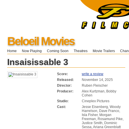
Beloeil Movies
Home
Now Playing
Coming Soon
Theatres
Movie Trailers
Chang
Insaisissable 3
Score:
write a review
Released:
November 14, 2025
Director:
Ruben Fleischer
Producer:
Alex Kurtzman, Bobby
Cohen
Studio:
Cineplex Pictures
Cast:
Jesse Eisenberg, Woody
Harrelson, Dave Franco,
Isla Fisher, Morgan
Freeman, Rosamund Pike,
Justice Smith, Dominic
Sessa, Ariana Greenblatt